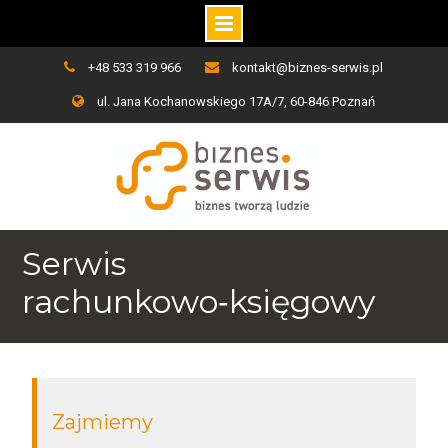
Skip
+48 533 319 966
kontakt@biznes-serwis.pl
to
ul. Jana Kochanowskiego 17A/7, 60-846 Poznań
content
Serwis
rachunkowo‑księgowy
Zajmiemy