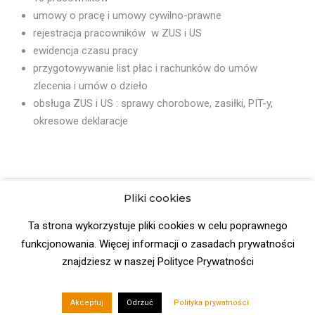
umowy o pracę i umowy cywilno-prawne
rejestracja pracowników w ZUS i US
ewidencja czasu pracy
przygotowywanie list płac i rachunków do umów
zlecenia i umów o dzieło
obsługa ZUS i US : sprawy chorobowe, zasiłki, PIT-y,
okresowe deklaracje
Pliki cookies
Ta strona wykorzystuje pliki cookies w celu poprawnego
funkcjonowania. Więcej informacji o zasadach prywatności
znajdziesz w naszej Polityce Prywatności
© 2026
Biznes Serwis | Biuro rachunkowe Poznań
. Wszystkie
prawa zastrzeżone.
Akceptuj
Odrzuć
Polityka prywatności