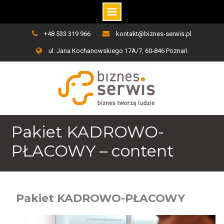
Skip
+48 533 319 966
kontakt@biznes-serwis.pl
to
ul. Jana Kochanowskiego 17A/7, 60-846 Poznań
content
Pakiet KADROWO-
PŁACOWY – content
Pakiet KADROWO-PŁACOWY